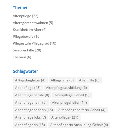
Themen
Altenpflege
(22)
Altersgerecht wohnen
(5)
Krankheit im Alter
(6)
Pflegeberufe
(16)
Pflegestufe Pflegegrad
(10)
Seniorenhilfe
(20)
Themen
(6)
Schlagwörter
Alltagsbegleiter
(4)
Alltagshilfe
(5)
Altenhilfe
(6)
Altenpflege
(43)
Altenpflegeausbildung
(6)
Altenpflegeberufe
(8)
Altenpflege Gehalt
(9)
Altenpflegeheim
(5)
Altenpflegehelfer
(14)
Altenpflegehelferin
(16)
Altenpflegehelferin Gehalt
(4)
Altenpflege Jobs
(7)
Altenpfleger
(21)
Altenpflegerin
(18)
Altenpflegerin Ausbildung Gehalt
(4)