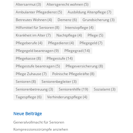
Altersarmut
(3)
Altersgerecht wohnen
(5)
Ambulanter Pflegedienst
(5)
Ausbildung Altenpflege
(7)
Betreutes Wohnen
(4)
Demenz
(6)
Grundsicherung
(3)
Hilfsmittel für Senioren
(8)
Intensivpflege
(4)
Krankheit im Alter
(7)
Nachtpflege
(4)
Pflege
(5)
Pflegeberufe
(4)
Pflegedienst
(4)
Pflegegeld
(7)
Pflegegeld beantragen
(9)
Pflegegrad
(14)
Pflegekasse
(8)
Pflegestufe
(14)
Pflegestufe beantragen
(5)
Pflegeversicherung
(8)
Pflege Zuhause
(7)
Polnische Pflegekräfte
(8)
Senioren
(8)
Seniorenbegleiter
(3)
Seniorenbetreuung
(3)
Seniorenhilfe
(19)
Sozialamt
(3)
Tagespflege
(6)
Verhinderungspflege
(4)
Neue Beiträge
Generalvollmacht für Senioren
Kompressionsstrümpfe anziehen