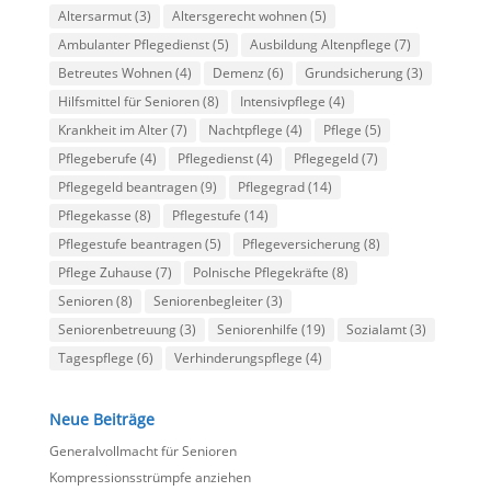
Altersarmut
(3)
Altersgerecht wohnen
(5)
Ambulanter Pflegedienst
(5)
Ausbildung Altenpflege
(7)
Betreutes Wohnen
(4)
Demenz
(6)
Grundsicherung
(3)
Hilfsmittel für Senioren
(8)
Intensivpflege
(4)
Krankheit im Alter
(7)
Nachtpflege
(4)
Pflege
(5)
Pflegeberufe
(4)
Pflegedienst
(4)
Pflegegeld
(7)
Pflegegeld beantragen
(9)
Pflegegrad
(14)
Pflegekasse
(8)
Pflegestufe
(14)
Pflegestufe beantragen
(5)
Pflegeversicherung
(8)
Pflege Zuhause
(7)
Polnische Pflegekräfte
(8)
Senioren
(8)
Seniorenbegleiter
(3)
Seniorenbetreuung
(3)
Seniorenhilfe
(19)
Sozialamt
(3)
Tagespflege
(6)
Verhinderungspflege
(4)
Neue Beiträge
Generalvollmacht für Senioren
Kompressionsstrümpfe anziehen