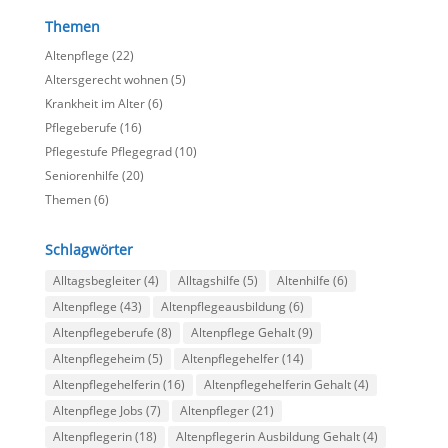
Themen
Altenpflege
(22)
Altersgerecht wohnen
(5)
Krankheit im Alter
(6)
Pflegeberufe
(16)
Pflegestufe Pflegegrad
(10)
Seniorenhilfe
(20)
Themen
(6)
Schlagwörter
Alltagsbegleiter
(4)
Alltagshilfe
(5)
Altenhilfe
(6)
Altenpflege
(43)
Altenpflegeausbildung
(6)
Altenpflegeberufe
(8)
Altenpflege Gehalt
(9)
Altenpflegeheim
(5)
Altenpflegehelfer
(14)
Altenpflegehelferin
(16)
Altenpflegehelferin Gehalt
(4)
Altenpflege Jobs
(7)
Altenpfleger
(21)
Altenpflegerin
(18)
Altenpflegerin Ausbildung Gehalt
(4)