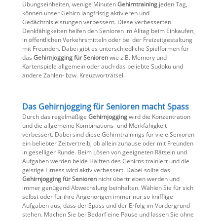
Übungseinheiten, wenige Minuten
Gehirntraining
jeden Tag,
können unser Gehirn langfristig aktivieren und
Gedächtnisleistungen verbessern. Diese verbesserten
Denkfähigkeiten helfen den Senioren im Alltag beim Einkaufen,
in öffentlichen Verkehrsmitteln oder bei der Freizeitgestaltung
mit Freunden. Dabei gibt es unterschiedliche Spielformen für
das
Gehirnjogging für Senioren
wie z.B. Memory und
Kartenspiele allgemein oder auch das beliebte Sudoku und
andere Zahlen- bzw. Kreuzworträtsel.
Das Gehirnjogging für Senioren macht Spass
Durch das regelmäßige
Gehirnjogging
wird die Konzentration
und die allgemeine Kombinations- und Merkfähigkeit
verbessert. Dabei sind diese Gehirntrainings für viele Senioren
ein beliebter Zeitvertreib, ob allein zuhause oder mit Freunden
in geselliger Runde. Beim Lösen von geeigneten Rätseln und
Aufgaben werden beide Hälften des Gehirns trainiert und die
geistige Fitness wird aktiv verbessert. Dabei sollte das
Gehirnjogging für Senioren
nicht übertrieben werden und
immer genügend Abwechslung beinhalten. Wählen Sie für sich
selbst oder für ihre Angehörigen immer nur so knifflige
Aufgaben aus, dass der Spass und der Erfolg im Vordergrund
stehen. Machen Sie bei Bedarf eine Pause und lassen Sie ohne