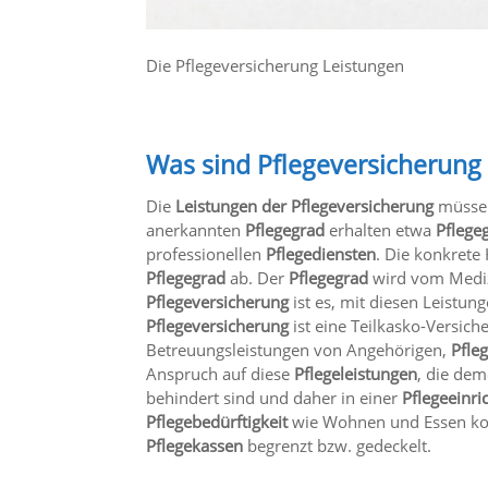
Die Pflegeversicherung Leistungen
Was sind Pflegeversicherung
Die
Leistungen der Pflegeversicherung
müssen
anerkannten
Pflegegrad
erhalten etwa
Pflege
professionellen
Pflegediensten
. Die konkrete
Pflegegrad
ab. Der
Pflegegrad
wird vom Medizi
Pflegeversicherung
ist es, mit diesen Leistun
Pflegeversicherung
ist eine Teilkasko-Versic
Betreuungsleistungen von Angehörigen,
Pfle
Anspruch auf diese
Pflegeleistungen
, die de
behindert sind und daher in einer
Pflegeeinri
Pflegebedürftigkeit
wie Wohnen und Essen k
Pflegekassen
begrenzt bzw. gedeckelt.