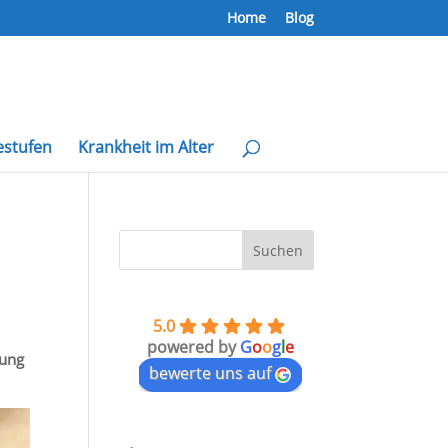
Home
Blog
estufen
Krankheit im Alter
5.0
powered by
G
o
o
g
l
e
rung
bewerte uns auf