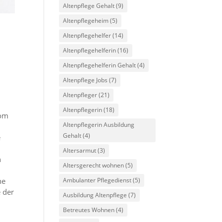
Altenpflege Gehalt
(9)
Altenpflegeheim
(5)
Altenpflegehelfer
(14)
Altenpflegehelferin
(16)
Altenpflegehelferin Gehalt
(4)
Altenpflege Jobs
(7)
Altenpfleger
(21)
Altenpflegerin
(18)
vom
Altenpflegerin Ausbildung
Gehalt
(4)
e
Altersarmut
(3)
n
Altersgerecht wohnen
(5)
ne
Ambulanter Pflegedienst
(5)
 der
Ausbildung Altenpflege
(7)
Betreutes Wohnen
(4)