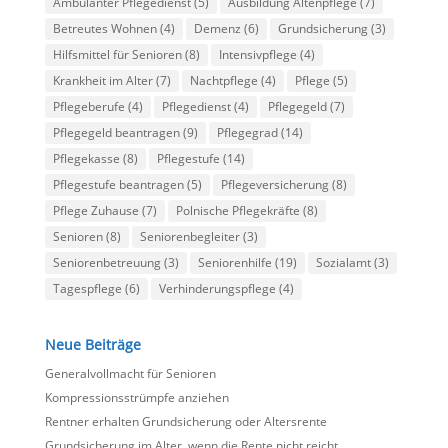
Ambulanter Pflegedienst
(5)
Ausbildung Altenpflege
(7)
Betreutes Wohnen
(4)
Demenz
(6)
Grundsicherung
(3)
Hilfsmittel für Senioren
(8)
Intensivpflege
(4)
Krankheit im Alter
(7)
Nachtpflege
(4)
Pflege
(5)
Pflegeberufe
(4)
Pflegedienst
(4)
Pflegegeld
(7)
Pflegegeld beantragen
(9)
Pflegegrad
(14)
Pflegekasse
(8)
Pflegestufe
(14)
Pflegestufe beantragen
(5)
Pflegeversicherung
(8)
Pflege Zuhause
(7)
Polnische Pflegekräfte
(8)
Senioren
(8)
Seniorenbegleiter
(3)
Seniorenbetreuung
(3)
Seniorenhilfe
(19)
Sozialamt
(3)
Tagespflege
(6)
Verhinderungspflege
(4)
Neue Beiträge
Generalvollmacht für Senioren
Kompressionsstrümpfe anziehen
Rentner erhalten Grundsicherung oder Altersrente
Grundsicherung im Alter, wenn die Rente nicht reicht