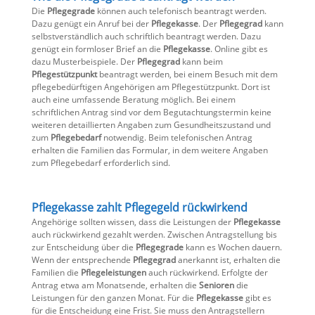
Die
Pflegegrade
können auch telefonisch beantragt werden.
Dazu genügt ein Anruf bei der
Pflegekasse
. Der
Pflegegrad
kann
selbstverständlich auch schriftlich beantragt werden. Dazu
genügt ein formloser Brief an die
Pflegekasse
. Online gibt es
dazu Musterbeispiele. Der
Pflegegrad
kann beim
Pflegestützpunkt
beantragt werden, bei einem Besuch mit dem
pflegebedürftigen Angehörigen am Pflegestützpunkt. Dort ist
auch eine umfassende Beratung möglich. Bei einem
schriftlichen Antrag sind vor dem Begutachtungstermin keine
weiteren detaillierten Angaben zum Gesundheitszustand und
zum
Pflegebedarf
notwendig. Beim telefonischen Antrag
erhalten die Familien das Formular, in dem weitere Angaben
zum Pflegebedarf erforderlich sind.
Pflegekasse zahlt Pflegegeld rückwirkend
Angehörige sollten wissen, dass die Leistungen der
Pflegekasse
auch rückwirkend gezahlt werden. Zwischen Antragstellung bis
zur Entscheidung über die
Pflegegrade
kann es Wochen dauern.
Wenn der entsprechende
Pflegegrad
anerkannt ist, erhalten die
Familien die
Pflegeleistungen
auch rückwirkend. Erfolgte der
Antrag etwa am Monatsende, erhalten die
Senioren
die
Leistungen für den ganzen Monat. Für die
Pflegekasse
gibt es
für die Entscheidung eine Frist. Sie muss den Antragstellern