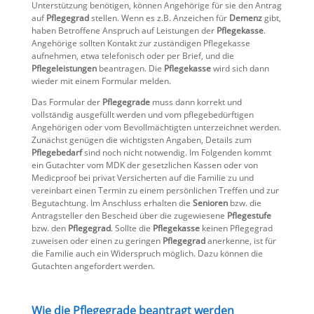
Unterstützung benötigen, können Angehörige für sie den Antrag
auf
Pflegegrad
stellen. Wenn es z.B. Anzeichen für
Demenz
gibt,
haben Betroffene Anspruch auf Leistungen der
Pflegekasse
.
Angehörige sollten Kontakt zur zuständigen Pflegekasse
aufnehmen, etwa telefonisch oder per Brief, und die
Pflegeleistungen
beantragen. Die
Pflegekasse
wird sich dann
wieder mit einem Formular melden.
Das Formular der
Pflegegrade
muss dann korrekt und
vollständig ausgefüllt werden und vom pflegebedürftigen
Angehörigen oder vom Bevollmächtigten unterzeichnet werden.
Zunächst genügen die wichtigsten Angaben, Details zum
Pflegebedarf
sind noch nicht notwendig. Im Folgenden kommt
ein Gutachter vom MDK der gesetzlichen Kassen oder von
Medicproof bei privat Versicherten auf die Familie zu und
vereinbart einen Termin zu einem persönlichen Treffen und zur
Begutachtung. Im Anschluss erhalten die
Senioren
bzw. die
Antragsteller den Bescheid über die zugewiesene
Pflegestufe
bzw. den
Pflegegrad
. Sollte die
Pflegekasse
keinen Pflegegrad
zuweisen oder einen zu geringen
Pflegegrad
anerkenne, ist für
die Familie auch ein Widerspruch möglich. Dazu können die
Gutachten angefordert werden.
Wie die Pflegegrade beantragt werden