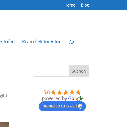
Home
Blog
estufen
Krankheit im Alter
5.0
gibt
powered by
G
o
o
g
l
e
bewerte uns auf