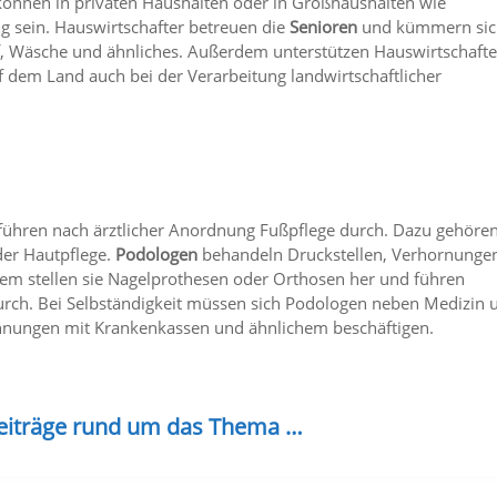
können in privaten Haushalten oder in Großhaushalten wie
ig sein. Hauswirtschafter betreuen die
Senioren
und kümmern si
f, Wäsche und ähnliches. Außerdem unterstützen Hauswirtschafte
uf dem Land auch bei der Verarbeitung landwirtschaftlicher
 führen nach ärztlicher Anordnung Fußpflege durch. Dazu gehöre
er Hautpflege.
Podologen
behandeln Druckstellen, Verhornunge
m stellen sie Nagelprothesen oder Orthosen her und führen
ch. Bei Selbständigkeit müssen sich Podologen neben Medizin 
hnungen mit Krankenkassen und ähnlichem beschäftigen.
Beiträge rund um das Thema …