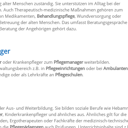
alter Menschen zuständig. Sie unterstützen im Alltag bei der
en. Auch Therapeutisch-medizinische Maßnahmen gehören zum
von Medikamenten,
Behandlungspflege
, Wundversorgung oder
le Betreuung der alten Menschen. Das umfasst Beratungsgespräche
Beratung der Angehörigen gehört dazu.
ager
r
oder Krankenpfleger zum
Pflegemanager
weiterbilden.
altungsbereich z.B. in
Pflegeeinrichtungen
oder bei
Ambulanten
ndige oder als Lehrkräfte an
Pflegeschulen
.
der Aus- und Weiterbildung. Sie bilden soziale Berufe wie Heba
er
, Kinderkrankenpfleger und ähnliches aus. Ähnliches gilt für die
den, Ergotherapeuten oder Fachkräfte der medizinisch-technisch
n die
Pflegepädagogen
auch Prüfungen. Unterrichtsinhalte sind z.