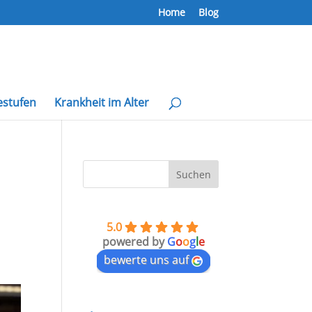
Home
Blog
estufen
Krankheit im Alter
5.0
powered by
G
o
o
g
l
e
bewerte uns auf